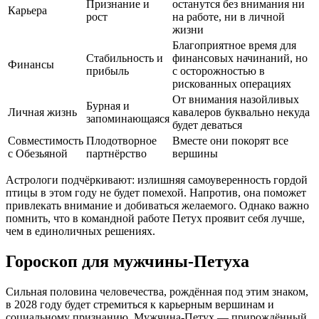
Признание и
останутся без внимания ни
Карьера
рост
на работе, ни в личной
жизни
Благоприятное время для
Стабильность и
финансовых начинаний, но
Финансы
прибыль
с осторожностью в
рискованных операциях
От внимания назойливых
Бурная и
Личная жизнь
кавалеров буквально некуда
запоминающаяся
будет деваться
Совместимость
Плодотворное
Вместе они покорят все
с Обезьяной
партнёрство
вершины
Астрологи подчёркивают: излишняя самоуверенность гордой
птицы в этом году не будет помехой. Напротив, она поможет
привлекать внимание и добиваться желаемого. Однако важно
помнить, что в командной работе Петух проявит себя лучше,
чем в единоличных решениях.
Гороскоп для мужчины-Петуха
Сильная половина человечества, рождённая под этим знаком,
в 2028 году будет стремиться к карьерным вершинам и
социальному признанию. Мужчина-Петух — прирождённый