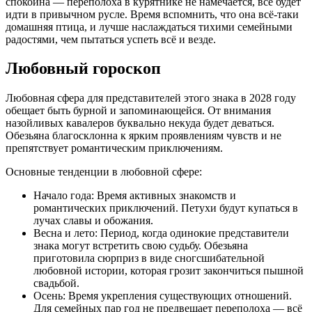
спокойна — переполоха в курятнике не намечается, всё будет
идти в привычном русле. Время вспомнить, что она всё-таки
домашняя птица, и лучше наслаждаться тихими семейными
радостями, чем пытаться успеть всё и везде.
Любовный гороскоп
Любовная сфера для представителей этого знака в 2028 году
обещает быть бурной и запоминающейся. От внимания
назойливых кавалеров буквально некуда будет деваться.
Обезьяна благосклонна к ярким проявлениям чувств и не
препятствует романтическим приключениям.
Основные тенденции в любовной сфере:
Начало года: Время активных знакомств и
романтических приключений. Петухи будут купаться в
лучах славы и обожания.
Весна и лето: Период, когда одинокие представители
знака могут встретить свою судьбу. Обезьяна
приготовила сюрприз в виде сногсшибательной
любовной истории, которая грозит закончиться пышной
свадьбой.
Осень: Время укрепления существующих отношений.
Для семейных пар год не предвещает переполоха — всё