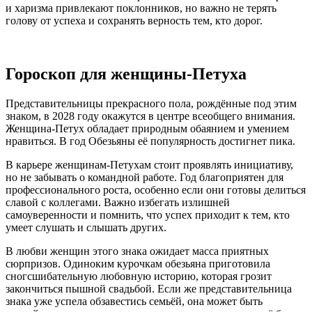
и харизма привлекают поклонников, но важно не терять
голову от успеха и сохранять верность тем, кто дорог.
Гороскоп для женщины-Петуха
Представительницы прекрасного пола, рождённые под этим
знаком, в 2028 году окажутся в центре всеобщего внимания.
Женщина-Петух обладает природным обаянием и умением
нравиться. В год Обезьяны её популярность достигнет пика.
В карьере женщинам-Петухам стоит проявлять инициативу,
но не забывать о командной работе. Год благоприятен для
профессионального роста, особенно если они готовы делиться
славой с коллегами. Важно избегать излишней
самоуверенности и помнить, что успех приходит к тем, кто
умеет слушать и слышать других.
В любви женщин этого знака ожидает масса приятных
сюрпризов. Одиноким курочкам обезьяна приготовила
сногсшибательную любовную историю, которая грозит
закончиться пышной свадьбой. Если же представительница
знака уже успела обзавестись семьёй, она может быть