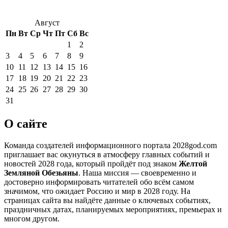
Август
Пн
Вт
Ср
Чт
Пт
Сб
Вс
1
2
3
4
5
6
7
8
9
10
11
12
13
14
15
16
17
18
19
20
21
22
23
24
25
26
27
28
29
30
31
О сайте
Команда создателей информационного портала 2028god.com
приглашает вас окунуться в атмосферу главных событий и
новостей 2028 года, который пройдёт под знаком
Желтой
Земляной Обезьяны
. Наша миссия — своевременно и
достоверно информировать читателей обо всём самом
значимом, что ожидает Россию и мир в 2028 году. На
страницах сайта вы найдёте данные о ключевых событиях,
праздничных датах, планируемых мероприятиях, премьерах и
многом другом.