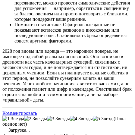
переживаете, можно провести символические действия
для успокоения — например, обратиться к священнику
за благословением или просто поговорить с близкими,
которые поддержат ваше решение.
Помните о статистике. Официальные данные не
показывают всплесков разводов в високосные или
последующие годы. Стабильность брака определяется
совсем другими факторами.
2028 год вдовы или вдовца — это народное поверье, не
имеющее под собой реальных оснований. Оно возникло в
древности как часть календарных суеверий, связанных с
високосным годом, и не подтверждается ни статистикой, ни
церковным учением. Если вы планируете важные события в
этот период, не позволяйте суевериям влиять на ваши
решения. Успех любого начинания зависит от вас самих, а не
от положения планет или цифр в календаре. Счастливый брак
строится на любви и взаимопонимании, а не на выборе
«правильной» даты.
Комментировать
(Пока
оценок нет)
Загрузка...