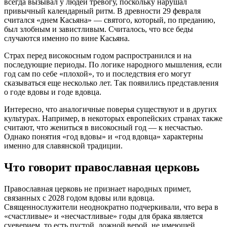
всегда вызывал у людей тревогу, поскольку нарушал
привычный календарный ритм. В древности 29 февраля
считался «днем Касьяна» — святого, который, по преданию,
был злобным и завистливым. Считалось, что все беды
случаются именно по вине Касьяна.
Страх перед високосным годом распространился и на
последующие периоды. По логике народного мышления, если
год сам по себе «плохой», то и последствия его могут
сказываться еще несколько лет. Так появились представления
о годе вдовы и годе вдовца.
Интересно, что аналогичные поверья существуют и в других
культурах. Например, в некоторых европейских странах также
считают, что жениться в високосный год — к несчастью.
Однако понятия «год вдовы» и «год вдовца» характерны
именно для славянской традиции.
Что говорит православная церковь
Православная церковь не признает народных примет,
связанных с 2028 годом вдовы или вдовца.
Священнослужители неоднократно подчеркивали, что вера в
«счастливые» и «несчастливые» годы для брака является
суеверием, то есть пустой, ложной верой, не имеющей