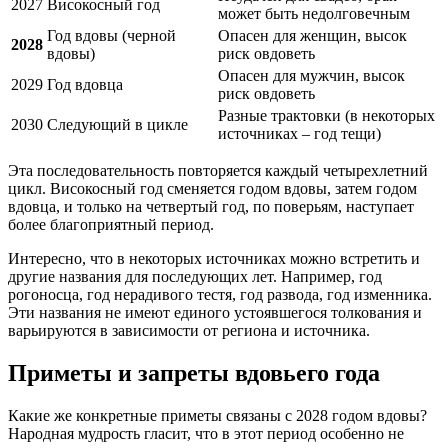
2027
Високосный год
может быть недолговечным
Год вдовы (черной
Опасен для женщин, высок
2028
вдовы)
риск овдоветь
Опасен для мужчин, высок
2029
Год вдовца
риск овдоветь
Разные трактовки (в некоторых
2030
Следующий в цикле
источниках – год тещи)
Эта последовательность повторяется каждый четырехлетний
цикл. Високосный год сменяется годом вдовы, затем годом
вдовца, и только на четвертый год, по поверьям, наступает
более благоприятный период.
Интересно, что в некоторых источниках можно встретить и
другие названия для последующих лет. Например, год
рогоносца, год нерадивого тестя, год развода, год изменника.
Эти названия не имеют единого устоявшегося толкования и
варьируются в зависимости от региона и источника.
Приметы и запреты вдовьего года
Какие же конкретные приметы связаны с 2028 годом вдовы?
Народная мудрость гласит, что в этот период особенно не