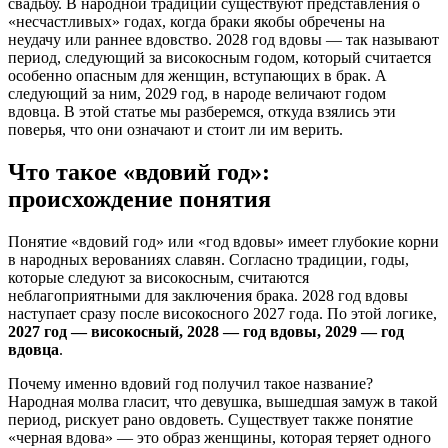
свадьбу. В народной традиции существуют представления о
«несчастливых» годах, когда браки якобы обречены на
неудачу или раннее вдовство. 2028 год вдовы — так называют
период, следующий за високосным годом, который считается
особенно опасным для женщин, вступающих в брак. А
следующий за ним, 2029 год, в народе величают годом
вдовца. В этой статье мы разберемся, откуда взялись эти
поверья, что они означают и стоит ли им верить.
Что такое «вдовий год»:
происхождение понятия
Понятие «вдовий год» или «год вдовы» имеет глубокие корни
в народных верованиях славян. Согласно традиции, годы,
которые следуют за високосным, считаются
неблагоприятными для заключения брака. 2028 год вдовы
наступает сразу после високосного 2027 года. По этой логике,
2027 год — високосный, 2028 — год вдовы, 2029 — год
вдовца
.
Почему именно вдовий год получил такое название?
Народная молва гласит, что девушка, вышедшая замуж в такой
период, рискует рано овдоветь. Существует также понятие
«черная вдова» — это образ женщины, которая теряет одного