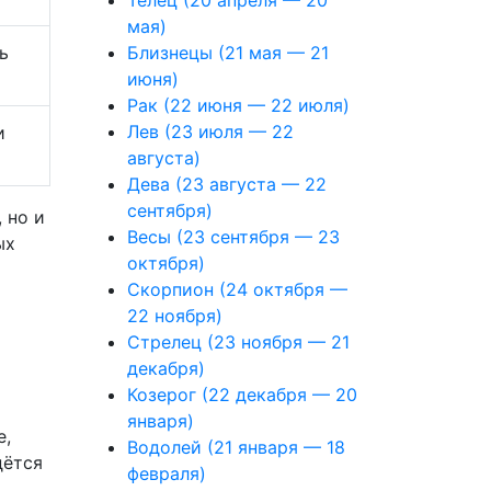
Телец (20 апреля — 20
мая)
Близнецы (21 мая — 21
ь
июня)
Рак (22 июня — 22 июля)
Лев (23 июля — 22
и
августа)
Дева (23 августа — 22
сентября)
 но и
Весы (23 сентября — 23
ых
октября)
Скорпион (24 октября —
22 ноября)
Стрелец (23 ноября — 21
декабря)
Козерог (22 декабря — 20
января)
е,
Водолей (21 января — 18
дётся
февраля)