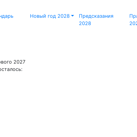
ндарь
Новый год 2028
Предсказания
Пр
8
2028
20
ового 2027
осталось: