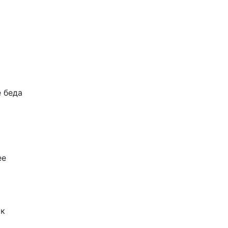
 беда
ее
 к