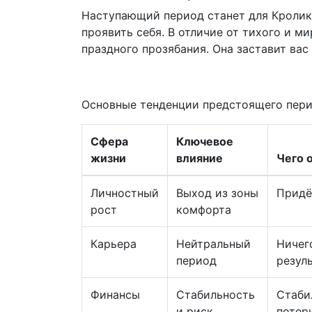
Наступающий период станет для Кролико
проявить себя. В отличие от тихого и м
праздного прозябания. Она заставит ва
Основные тенденции предстоящего пери
Сфера
Ключевое
жизни
влияние
Чего 
Личностный
Выход из зоны
Придё
рост
комфорта
Карьера
Нейтральный
Ничег
период
резул
Финансы
Стабильность
Стаби
и риск
потер