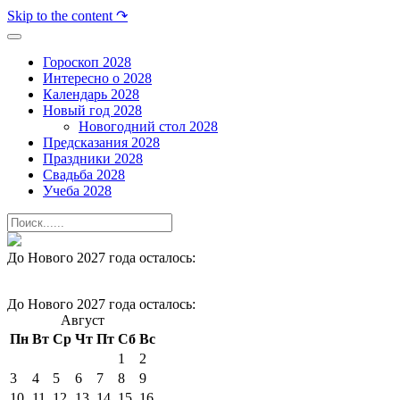
Skip to the content ↷
Гороскоп 2028
Интересно о 2028
Календарь 2028
Новый год 2028
Новогодний стол 2028
Предсказания 2028
Праздники 2028
Свадьба 2028
Учеба 2028
До Нового 2027 года осталось:
До Нового 2027 года осталось:
Август
Пн
Вт
Ср
Чт
Пт
Сб
Вс
1
2
3
4
5
6
7
8
9
10
11
12
13
14
15
16