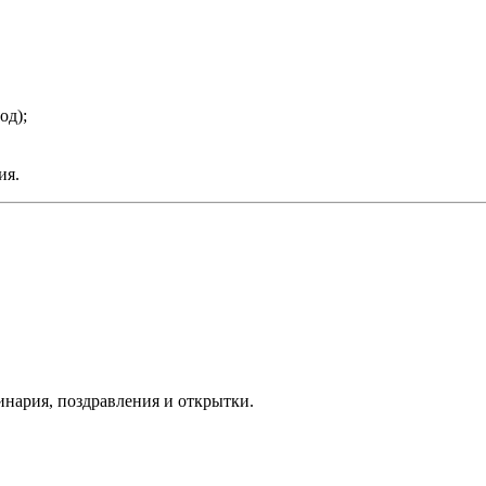
од);
ия.
линария, поздравления и открытки.