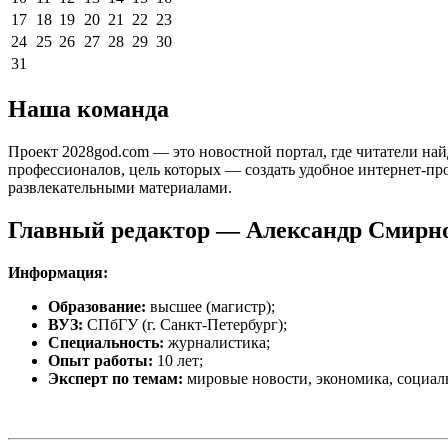
17
18
19
20
21
22
23
24
25
26
27
28
29
30
31
Наша команда
Проект 2028god.com — это новостной портал, где читатели най
профессионалов, цель которых — создать удобное интернет-пр
развлекательными материалами.
Главный редактор —
Александр Смирн
Информация:
Образование:
высшее (магистр);
ВУЗ:
СПбГУ (г. Санкт-Петербург);
Специальность:
журналистика;
Опыт работы:
10 лет;
Эксперт по темам:
мировые новости, экономика, социаль