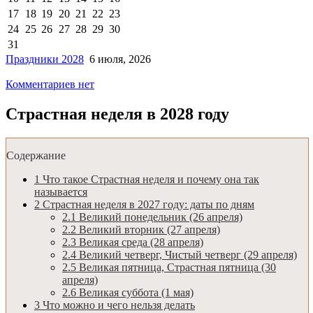
17
18
19
20
21
22
23
24
25
26
27
28
29
30
31
Праздники 2028
6 июля, 2026
Комментариев нет
Страстная неделя в 2028 году
Содержание
1
Что такое Страстная неделя и почему она так
называется
2
Страстная неделя в 2027 году: даты по дням
2.1
Великий понедельник (26 апреля)
2.2
Великий вторник (27 апреля)
2.3
Великая среда (28 апреля)
2.4
Великий четверг, Чистый четверг (29 апреля)
2.5
Великая пятница, Страстная пятница (30
апреля)
2.6
Великая суббота (1 мая)
3
Что можно и чего нельзя делать