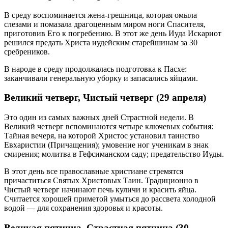
В среду воспоминается жена-грешница, которая омыла
слезами и помазала драгоценным миром ноги Спасителя,
приготовив Его к погребению. В этот же день Иуда Искариот
решился предать Христа иудейским старейшинам за 30
сребреников.
В народе в среду продолжалась подготовка к Пасхе:
заканчивали генеральную уборку и запасались яйцами.
Великий четверг, Чистый четверг (29 апреля)
Это один из самых важных дней Страстной недели. В
Великий четверг вспоминаются четыре ключевых события:
Тайная вечеря, на которой Христос установил таинство
Евхаристии (Причащения); умовение ног ученикам в знак
смирения; молитва в Гефсиманском саду; предательство Иуды.
В этот день все православные христиане стремятся
причаститься Святых Христовых Таин. Традиционно в
Чистый четверг начинают печь куличи и красить яйца.
Считается хорошей приметой умыться до рассвета холодной
водой — для сохранения здоровья и красоты.
Великая пятница, Страстная пятница (30